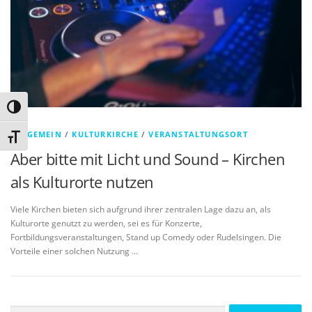
Umschalten auf hohe Kontraste
ALLGEMEIN
/
KULTURKIRCHE
/
VERANSTALTUNGSORT
Schrift vergrößern
Aber bitte mit Licht und Sound – Kirchen
als Kulturorte nutzen
Viele Kirchen bieten sich aufgrund ihrer zentralen Lage dazu an, als
Kulturorte genutzt zu werden, sei es für Konzerte,
Fortbildungsveranstaltungen, Stand up Comedy oder Rudelsingen. Die
Vorteile einer solchen Nutzung …
Suchen