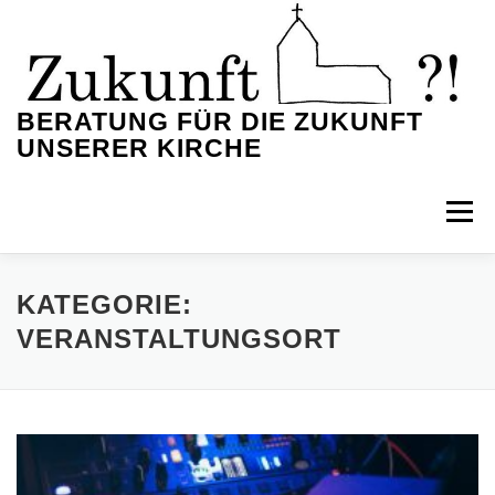
Zum
Inhalt
springen
BERATUNG FÜR DIE ZUKUNFT
UNSERER KIRCHE
Menü
HOME
KOSTEN EINER BERATUNG
BLOG
KATEGORIE:
VERANSTALTUNGSORT
IMPRESSUM
DATENSCHUTZ
PRIVATSPHÄRE-EINSTELLUNGEN ÄNDERN