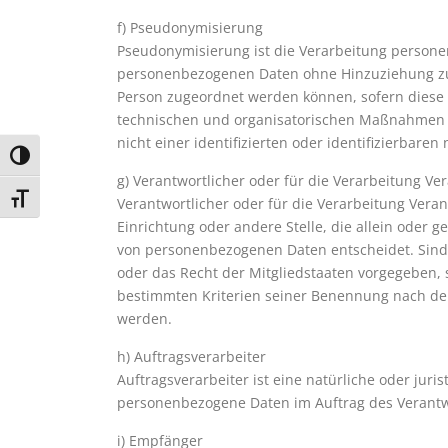
f) Pseudonymisierung
Pseudonymisierung ist die Verarbeitung persone
personenbezogenen Daten ohne Hinzuziehung zusä
Person zugeordnet werden können, sofern diese
technischen und organisatorischen Maßnahmen u
nicht einer identifizierten oder identifizierbar
Umschalten auf hohe Kontraste
g) Verantwortlicher oder für die Verarbeitung Ve
Schrift vergrößern
Verantwortlicher oder für die Verarbeitung Verant
Einrichtung oder andere Stelle, die allein oder
von personenbezogenen Daten entscheidet. Sind 
oder das Recht der Mitgliedstaaten vorgegeben,
bestimmten Kriterien seiner Benennung nach de
werden.
h) Auftragsverarbeiter
Auftragsverarbeiter ist eine natürliche oder juri
personenbezogene Daten im Auftrag des Verantwo
i) Empfänger