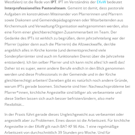
Westfalen) ist die Rede von
IPT
. IPT im Verständnis der
EKvW
bedeutet
Interprofessionelles Pastoralteam
. Gemeint ist damit, dass pastorale
Aufgaben im konstruktiven Miteinander von Pfarrerinnen und Pfarrern
sowie Diakonen und Gemeindepädagoginnen oder Mitarbeitenden aus
Kirchenmusik und Verwaltung/Organisation wahrgenommen werden, also
eine Form einer gleichberechtigten Zusammenarbeit im Team. Der
Gedanke des IPTs ist wirklich zu begrüßen, denn jahrzehntelang war der
Pfarrer (später dann auch die Pfarrerin) die Allzweckwaffe, der/die
angeblich alles in Kirche konnte (und dementsprechend viele
Sonderpfarrämter sind auch im funktionalen Dienst über die Jahrzehnte
entstanden). Ich bin selber Pfarrer und ich kann nicht alles! Ich weiß das!
Daher ist es super, wenn andere Berufe endlich in den Blick genommen
werden und diese Professionals in der Gemeinde und in der Kirche
gleichberechtigt arbeiten! Daneben gibt es natürlich noch andere Gründe,
warum IPTs gerade boomen. Stichworte sind hier: Nachwuchsprobleme bei
Pfarrer*innen, kirchliche Angestellte sind billiger als verbeamtete und
diese Stellen lassen sich auch besser befristen/ändern, also mehr
Flexibilität…
In der Praxis führt gerade dieses Ungleichgewicht aus verbeamtet oder
angestellt aber zu Problemen. Eines davon ist die Arbeitszeit. Für kirchliche
Angestellte in der EKvW gilt nach BAT-KF §6 Abs. 1 eine regelmäßige
Arbeitszeit von durchschnittlich 39 Stunden pro Woche. Und für