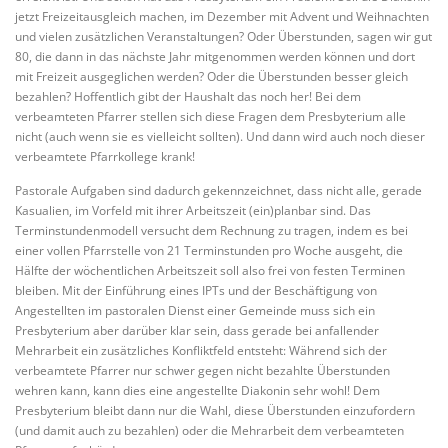
jetzt Freizeitausgleich machen, im Dezember mit Advent und Weihnachten
und vielen zusätzlichen Veranstaltungen? Oder Überstunden, sagen wir gut
80, die dann in das nächste Jahr mitgenommen werden können und dort
mit Freizeit ausgeglichen werden? Oder die Überstunden besser gleich
bezahlen? Hoffentlich gibt der Haushalt das noch her! Bei dem
verbeamteten Pfarrer stellen sich diese Fragen dem Presbyterium alle
nicht (auch wenn sie es vielleicht sollten). Und dann wird auch noch dieser
verbeamtete Pfarrkollege krank!
Pastorale Aufgaben sind dadurch gekennzeichnet, dass nicht alle, gerade
Kasualien, im Vorfeld mit ihrer Arbeitszeit (ein)planbar sind. Das
Terminstundenmodell versucht dem Rechnung zu tragen, indem es bei
einer vollen Pfarrstelle von 21 Terminstunden pro Woche ausgeht, die
Hälfte der wöchentlichen Arbeitszeit soll also frei von festen Terminen
bleiben. Mit der Einführung eines IPTs und der Beschäftigung von
Angestellten im pastoralen Dienst einer Gemeinde muss sich ein
Presbyterium aber darüber klar sein, dass gerade bei anfallender
Mehrarbeit ein zusätzliches Konfliktfeld entsteht: Während sich der
verbeamtete Pfarrer nur schwer gegen nicht bezahlte Überstunden
wehren kann, kann dies eine angestellte Diakonin sehr wohl! Dem
Presbyterium bleibt dann nur die Wahl, diese Überstunden einzufordern
(und damit auch zu bezahlen) oder die Mehrarbeit dem verbeamteten