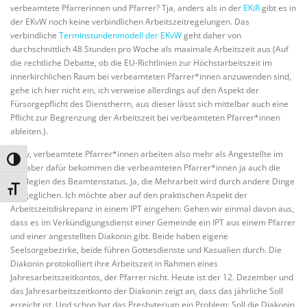
verbeamtete Pfarrerinnen und Pfarrer? Tja, anders als in der
EKiR
gibt es in
der EKvW noch keine verbindlichen Arbeitszeitregelungen. Das
verbindliche
Terminstundenmodell der EKvW
geht daher von
durchschnittlich 48 Stunden pro Woche als maximale Arbeitszeit aus (Auf
die rechtliche Debatte, ob die EU-Richtlinien zur Höchstarbeitszeit im
innerkirchlichen Raum bei verbeamteten Pfarrer*innen anzuwenden sind,
gehe ich hier nicht ein, ich verweise allerdings auf den Aspekt der
Fürsorgepflicht des Dienstherrn, aus dieser lässt sich mittelbar auch eine
Pflicht zur Begrenzung der Arbeitszeit bei verbeamteten Pfarrer*innen
ableiten.).
Okay, verbeamtete Pfarrer*innen arbeiten also mehr als Angestellte im
Umschalten auf hohe Kontraste
IPT, aber dafür bekommen die verbeamteten Pfarrer*innen ja auch die
Privilegien des Beamtenstatus. Ja, die Mehrarbeit wird durch andere Dinge
Schrift vergrößern
ausgeglichen. Ich möchte aber auf den praktischen Aspekt der
Arbeitszeitdiskrepanz in einem IPT eingehen: Gehen wir einmal davon aus,
dass es im Verkündigungsdienst einer Gemeinde ein IPT aus einem Pfarrer
und einer angestellten Diakonin gibt. Beide haben eigene
Seelsorgebezirke, beide führen Gottesdienste und Kasualien durch. Die
Diakonin protokolliert ihre Arbeitszeit in Rahmen eines
Jahresarbeitszeitkontos, der Pfarrer nicht. Heute ist der 12. Dezember und
das Jahresarbeitszeitkonto der Diakonin zeigt an, dass das jährliche Soll
erreicht ist. Und schon hat das Presbyterium ein Problem: Soll die Diakonin