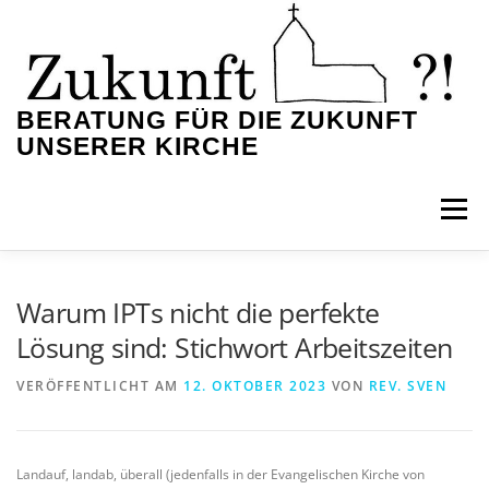
Zum
Inhalt
springen
BERATUNG FÜR DIE ZUKUNFT
UNSERER KIRCHE
Menü
HOME
KOSTEN EINER BERATUNG
BLOG
Warum IPTs nicht die perfekte
Lösung sind: Stichwort Arbeitszeiten
IMPRESSUM
DATENSCHUTZ
VERÖFFENTLICHT AM
12. OKTOBER 2023
VON
REV. SVEN
PRIVATSPHÄRE-EINSTELLUNGEN ÄNDERN
Landauf, landab, überall (jedenfalls in der Evangelischen Kirche von